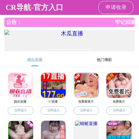
黄色电影
专业
师资队伍
人才培养
科研

黄色电影
>
校友